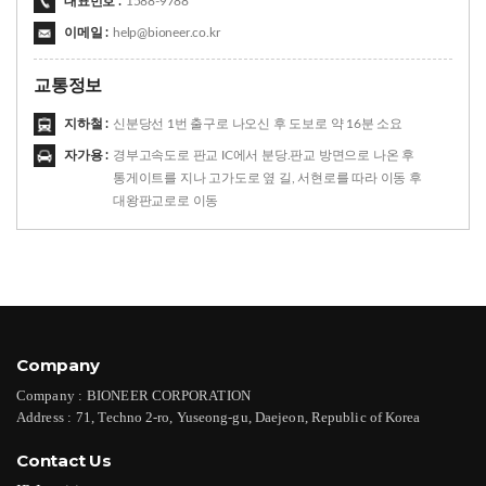
대표번호 :
1588-9788
이메일 :
help@bioneer.co.kr
교통정보
지하철 :
신분당선 1번 출구로 나오신 후 도보로 약 16분 소요
자가용 :
경부고속도로 판교 IC에서 분당.판교 방면으로 나온 후
통게이트를 지나 고가도로 옆 길, 서현로를 따라 이동 후
대왕판교로로 이동
Company
Company :
BIONEER CORPORATION
Address :
71, Techno 2-ro, Yuseong-gu, Daejeon, Republic of Korea
Contact Us